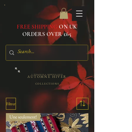
FREE SHIPPING
ON UK
ORDERS OVER £65
L'ÉTRANGE & MERVEILLEUX
AUTOMNE HIVER
COLLECTIONS
Filtrer
Une seulement!