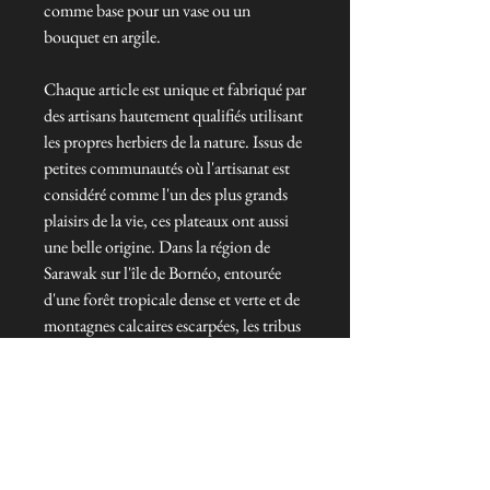
comme base pour un vase ou un
bouquet en argile.
Chaque article est unique et fabriqué par
des artisans hautement qualifiés utilisant
les propres herbiers de la nature. Issus de
petites communautés où l'artisanat est
considéré comme l'un des plus grands
plaisirs de la vie, ces plateaux ont aussi
une belle origine. Dans la région de
Sarawak sur l'île de Bornéo, entourée
d'une forêt tropicale dense et verte et de
montagnes calcaires escarpées, les tribus
indigènes se réunissent pendant la basse
saison agricole pour tisser une variété de
paniers traditionnels.
Dimensions : 11" de long x 11" de large
x 2" de haut