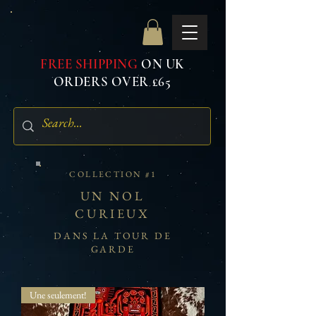
FREE SHIPPING
ON UK
ORDERS OVER £65
COLLECTION #1
UN NOL
CURIEUX
DANS LA TOUR DE
GARDE
Une seulement!