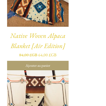
Native Woven Alpaca
Blanket [Air Edition]
Prix original
Prix promotionnel
84,00 £GB
64,00 £GB
Ajouter au panier